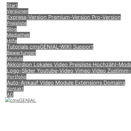
Start
Versionen
Express-Version
Premium-Version
Pro-Version
Preisliste
Blog
Mediathek
Hilfe
Tutorials
cmsGENIAL-WIKI
Support
Bewertungen
Module
Akkordion
Lokales Video
Preisliste
Hochzähl-Mod
Logo-Slider
Youtube-Video
Vimeo Video
Zustimm
Portfolio
Auto-Ankauf Video
Module
Extensions
Domains
Kontakt
AD